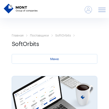
Главная
Поставщики
SoftOrbits
SoftOrbits
Меню