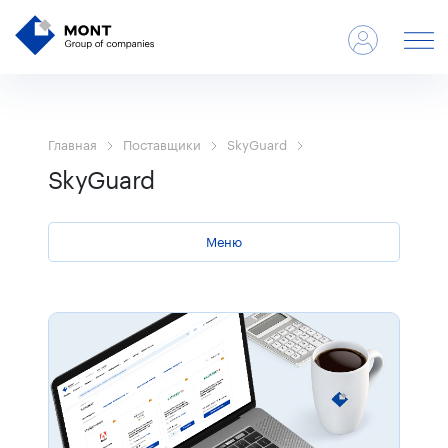
Главная
Поставщики
SkyGuard
SkyGuard
Меню