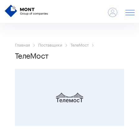
Главная
Поставщики
ТелеМост
ТелеМост