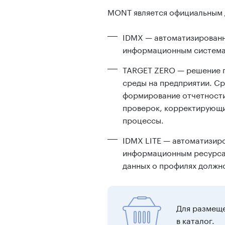
MONT является официальным д
IDMX — автоматизированн
информационным система
TARGET ZERO — решение п
среды на предприятии. Ср
формирование отчетности
проверок, корректирующи
процессы.
IDMX LITE — автоматизир
информационным ресурсам
данных о профилях должно
Для размеще
в каталог.