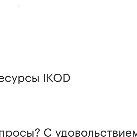
есурсы IKOD
просы? С удовольствие