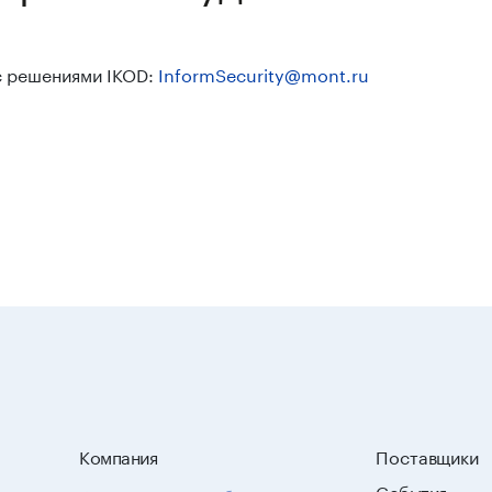
с решениями IKOD:
InformSecurity@mont.ru
Компания
Поставщики
События