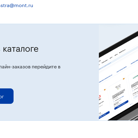
astra@mont.ru
 каталоге
лайн-заказов перейдите в
ог