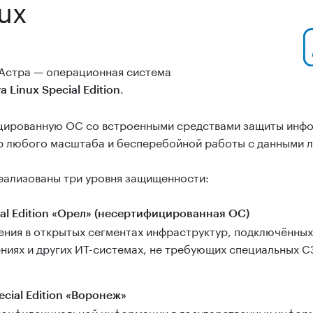
ux
 Астра — операционная система
.
a Linux Special Edition
цированную ОС со встроенными средствами защиты инфор
р любого масштаба и бесперебойной работы с данными 
n реализованы три уровня защищенности:
ial Edition «Орел» (несертифицированная ОС)
ния в открытых сегментах инфраструктур, подключённых 
иях и других ИТ-системах, не требующих специальных С
ecial Edition «Воронеж»
конфиденциальной информации в государственных инфор