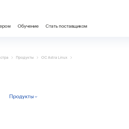
нером
Обучение
Стать поставщиком
Астра
Продукты
ОС Astra Linux
Продукты