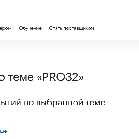
нером
Обучение
Стать поставщиком
о теме «PRO32»
бытий по выбранной теме.
ьше