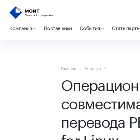
Компания
Поставщики
События
Стать парт
Главная
Новости
Операционн
совместима
перевода P
for Linux