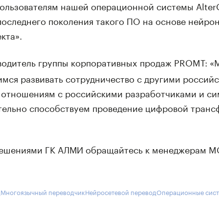
 пользователям нашей операционной системы Alter
оследнего поколения такого ПО на основе нейрон
кта».
оводитель группы корпоративных продаж PROMT: «
имся развивать сотрудничество с другими россий
 отношениям с российскими разработчиками и с
тельно способствуем проведение цифровой тран
решениями ГК АЛМИ обращайтесь к менеджерам MO
д
Многоязычный переводчик
Нейросетевой перевод
Операционные сис