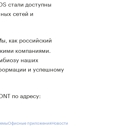
OS стали доступны
ных сетей и
Мы, как российский
скими компаниями.
имбиозу наших
сформации и успешному
NT по адресу:
темы
Офисные приложения
Новости