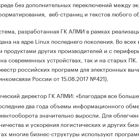
среде без дополнительных переключений между эк
форматирования, веб-страниц и текстов любого о
тема, разработанная ГК АЛМИ в рамках реализац
на на ядре Linux последнего поколения. Во всех
 продуктами других производителей и с перифер
на современных устройствах, так и на старых ПК
реестр российских программ для электронных выч
нкомсвязи России от 15.08.2017 №421).
нический директор ГК АЛМИ: «Благодаря все больш
последние два года объемы информационного обм
ментооборота значительно выросли. Для облегчен
ичества и ускорения логистических и других биз
ах многие бизнес-структуры используют програ