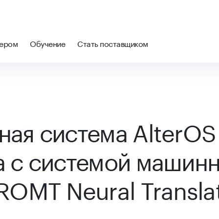
нером
Обучение
Стать поставщиком
ая система AlterOS
 с системой машин
ROMT Neural Translat