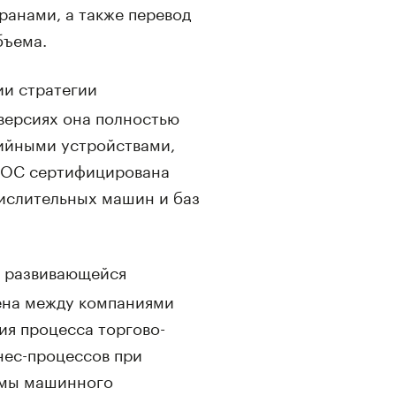
ранами, а также перевод
бъема.
ии стратегии
 версиях она полностью
ийными устройствами,
. ОС сертифицирована
ислительных машин и баз
е развивающейся
ена между компаниями
ия процесса торгово-
нес-процессов при
ммы машинного