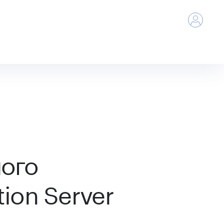
ного
ion Server