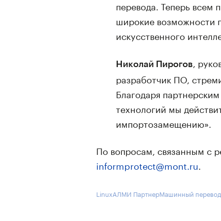
перевода. Теперь всем
широкие возможности п
искусственного интелле
, рук
Николай Пирогов
разработчик ПО, стрем
Благодаря партнерским
технологий мы действи
импортозамещению».
По вопросам, связанным с 
informprotect@mont.ru
.
Linux
АЛМИ Партнер
Машинный перево