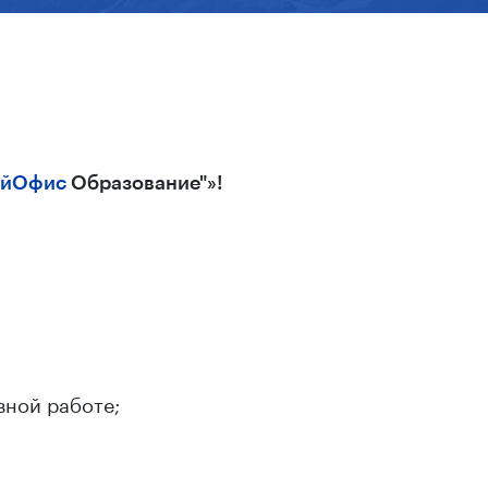
йОфис
Образование"»!
вной работе;