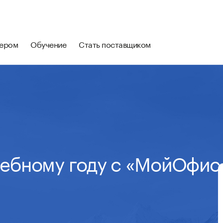
нером
Обучение
Стать поставщиком
чебному году с «МойОфис